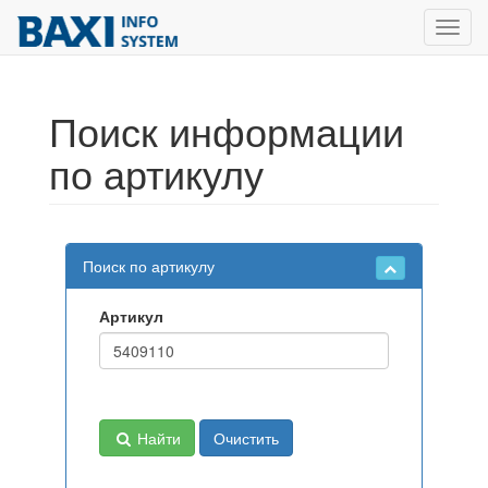
Toggl
navig
Поиск информации
по артикулу
Поиск по артикулу
Артикул
Найти
Очистить