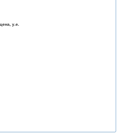
ена, у.е.