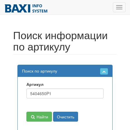
Toggl
navig
Поиск информации
по артикулу
Поиск по артикулу
Артикул
Найти
Очистить